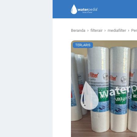
›
›
›
Beranda
filterair
mediafilter
Pen
TERLARIS