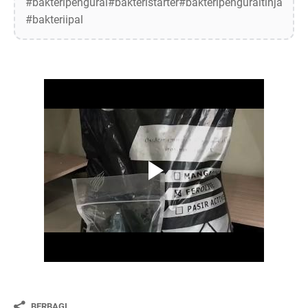
#bakteripengurai#bakteristarter#bakteripenguraitinja
#bakteriipal
BERBAGI