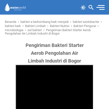
›
›
›
Beranda
bakteri a berkembang biak menjadi
bakteri azotobacter
›
›
›
›
bakteri baik
Bakteri Limbah
Bakteri Nutrisi
Bakteri Pengurai
›
›
microbiologia
sel bakteri
Pengiriman Bakteri Starter Aerob
Pengolahan Air Limbah Industri di Bogor
Pengiriman Bakteri Starter
Aerob Pengolahan Air
Limbah Industri di Bogor