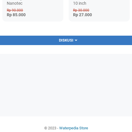
Nanotec
10 inch
Rp 90.000
Rp 30.000
Rp 85.000
Rp 27.000
DISKUSI
© 2023 -
Waterpedia Store