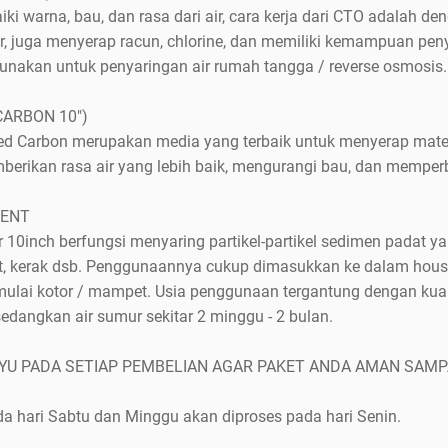
i warna, bau, dan rasa dari air, cara kerja dari CTO adalah de
r, juga menyerap racun, chlorine, dan memiliki kemampuan pe
gunakan untuk penyaringan air rumah tangga / reverse osmosis.
CARBON 10")
ted Carbon merupakan media yang terbaik untuk menyerap mate
erikan rasa air yang lebih baik, mengurangi bau, dan memperb
MENT
ter 10inch berfungsi menyaring partikel-partikel sedimen padat y
mut, kerak dsb. Penggunaannya cukup dimasukkan ke dalam housin
h mulai kotor / mampet. Usia penggunaan tergantung dengan kuali
edangkan air sumur sekitar 2 minggu - 2 bulan.
U PADA SETIAP PEMBELIAN AGAR PAKET ANDA AMAN SAMP
a hari Sabtu dan Minggu akan diproses pada hari Senin.