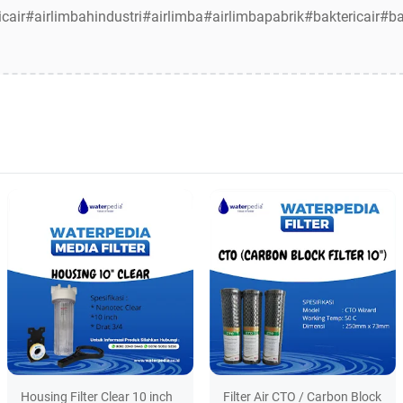
icair#airlimbahindustri#airlimba#airlimbapabrik#baktericair#b
Housing Filter Clear 10 inch
Filter Air CTO / Carbon Block