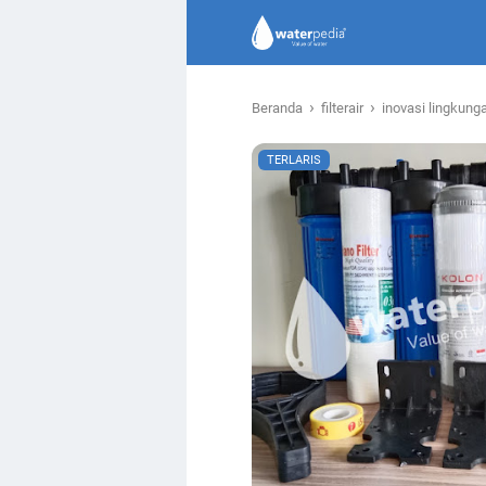
›
›
Beranda
filterair
inovasi lingkung
TERLARIS