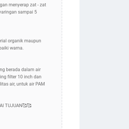
ngan menyerap zat - zat
nyaringan sampai 5
rial organik maupun
aiki warna.
ang berada dalam air
g filter 10 inch dan
tas air, untuk air PAM
AI TUJUAN🥰🥰