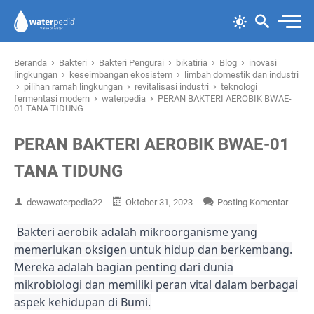
›
›
›
›
›
Beranda
Bakteri
Bakteri Pengurai
bikatiria
Blog
inovasi
›
›
lingkungan
keseimbangan ekosistem
limbah domestik dan industri
›
›
›
pilihan ramah lingkungan
revitalisasi industri
teknologi
›
›
fermentasi modern
waterpedia
PERAN BAKTERI AEROBIK BWAE-
01 TANA TIDUNG
PERAN BAKTERI AEROBIK BWAE-01
TANA TIDUNG
dewawaterpedia22
Oktober 31, 2023
Posting Komentar
Bakteri aerobik adalah mikroorganisme yang
memerlukan oksigen untuk hidup dan berkembang.
Mereka adalah bagian penting dari dunia
mikrobiologi dan memiliki peran vital dalam berbagai
aspek kehidupan di Bumi.