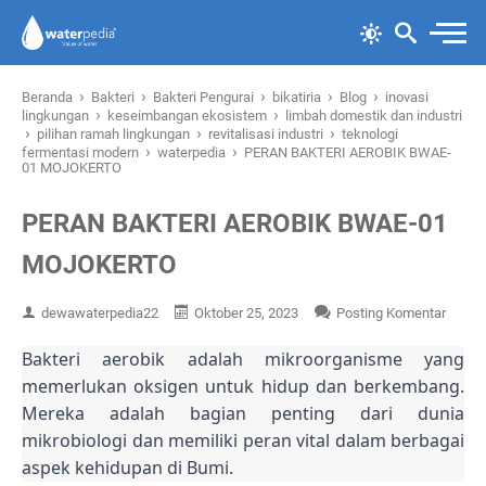
›
›
›
›
›
Beranda
Bakteri
Bakteri Pengurai
bikatiria
Blog
inovasi
›
›
lingkungan
keseimbangan ekosistem
limbah domestik dan industri
›
›
›
pilihan ramah lingkungan
revitalisasi industri
teknologi
›
›
fermentasi modern
waterpedia
PERAN BAKTERI AEROBIK BWAE-
01 MOJOKERTO
PERAN BAKTERI AEROBIK BWAE-01
MOJOKERTO
dewawaterpedia22
Oktober 25, 2023
Posting Komentar
Bakteri aerobik adalah mikroorganisme yang
memerlukan oksigen untuk hidup dan berkembang.
Mereka adalah bagian penting dari dunia
mikrobiologi dan memiliki peran vital dalam berbagai
aspek kehidupan di Bumi.