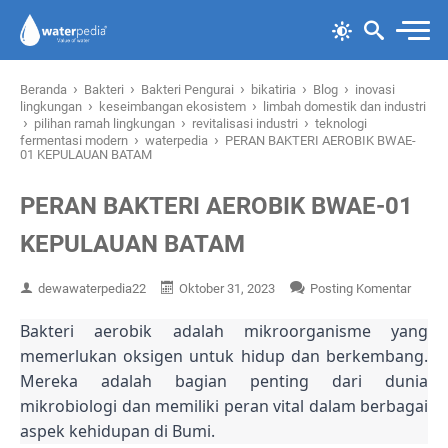
›
›
›
›
›
Beranda
Bakteri
Bakteri Pengurai
bikatiria
Blog
inovasi
›
›
lingkungan
keseimbangan ekosistem
limbah domestik dan industri
›
›
›
pilihan ramah lingkungan
revitalisasi industri
teknologi
›
›
fermentasi modern
waterpedia
PERAN BAKTERI AEROBIK BWAE-
01 KEPULAUAN BATAM
PERAN BAKTERI AEROBIK BWAE-01
KEPULAUAN BATAM
dewawaterpedia22
Oktober 31, 2023
Posting Komentar
Bakteri aerobik adalah mikroorganisme yang
memerlukan oksigen untuk hidup dan berkembang.
Mereka adalah bagian penting dari dunia
mikrobiologi dan memiliki peran vital dalam berbagai
aspek kehidupan di Bumi.