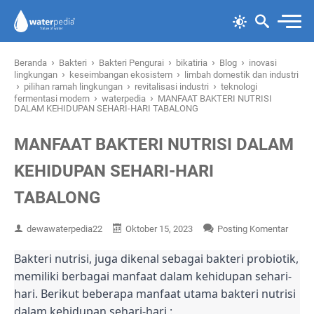
›
›
›
›
›
Beranda
Bakteri
Bakteri Pengurai
bikatiria
Blog
inovasi
›
›
lingkungan
keseimbangan ekosistem
limbah domestik dan industri
›
›
›
pilihan ramah lingkungan
revitalisasi industri
teknologi
›
›
fermentasi modern
waterpedia
MANFAAT BAKTERI NUTRISI
DALAM KEHIDUPAN SEHARI-HARI TABALONG
MANFAAT BAKTERI NUTRISI DALAM
KEHIDUPAN SEHARI-HARI
TABALONG
dewawaterpedia22
Oktober 15, 2023
Posting Komentar
Bakteri nutrisi, juga dikenal sebagai bakteri probiotik,
memiliki berbagai manfaat dalam kehidupan sehari-
hari. Berikut beberapa manfaat utama bakteri nutrisi
dalam kehidupan sehari-hari :