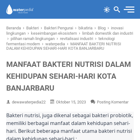
›
›
›
›
›
Beranda
Bakteri
Bakteri Pengurai
bikatiria
Blog
inovasi
›
›
lingkungan
keseimbangan ekosistem
limbah domestik dan industri
›
›
›
pilihan ramah lingkungan
revitalisasi industri
teknologi
›
›
fermentasi modern
waterpedia
MANFAAT BAKTERI NUTRISI
DALAM KEHIDUPAN SEHARI-HARI KOTA BANJARBARU
MANFAAT BAKTERI NUTRISI DALAM
KEHIDUPAN SEHARI-HARI KOTA
BANJARBARU
dewawaterpedia22
Oktober 15, 2023
Posting Komentar
Bakteri nutrisi, juga dikenal sebagai bakteri probiotik,
memiliki berbagai manfaat dalam kehidupan sehari-
hari. Berikut beberapa manfaat utama bakteri nutrisi
dalam kehidupan sehari-hari :