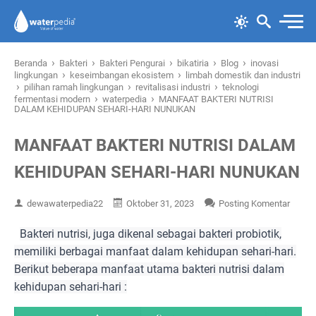
›
›
›
›
›
Beranda
Bakteri
Bakteri Pengurai
bikatiria
Blog
inovasi
›
›
lingkungan
keseimbangan ekosistem
limbah domestik dan industri
›
›
›
pilihan ramah lingkungan
revitalisasi industri
teknologi
›
›
fermentasi modern
waterpedia
MANFAAT BAKTERI NUTRISI
DALAM KEHIDUPAN SEHARI-HARI NUNUKAN
MANFAAT BAKTERI NUTRISI DALAM
KEHIDUPAN SEHARI-HARI NUNUKAN
dewawaterpedia22
Oktober 31, 2023
Posting Komentar
Bakteri nutrisi, juga dikenal sebagai bakteri probiotik,
memiliki berbagai manfaat dalam kehidupan sehari-hari.
Berikut beberapa manfaat utama bakteri nutrisi dalam
kehidupan sehari-hari :