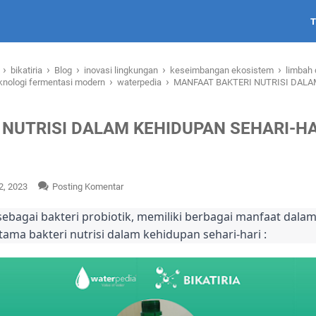
›
›
›
›
›
i
bikatiria
Blog
inovasi lingkungan
keseimbangan ekosistem
limbah 
›
›
knologi fermentasi modern
waterpedia
MANFAAT BAKTERI NUTRISI DALA
 NUTRISI DALAM KEHIDUPAN SEHARI-H
2, 2023
Posting Komentar
l sebagai bakteri probiotik, memiliki berbagai manfaat dala
ama bakteri nutrisi dalam kehidupan sehari-hari :