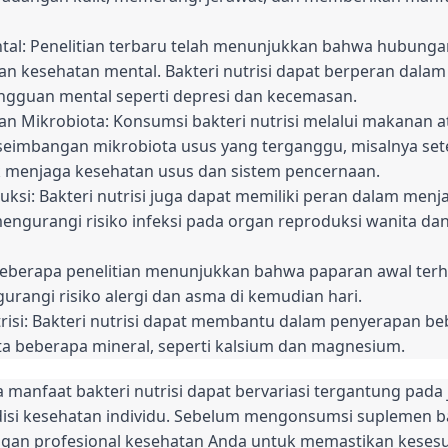
l: Penelitian terbaru telah menunjukkan bahwa hubunga
 dan kesehatan mental. Bakteri nutrisi dapat berperan dal
angguan mental seperti depresi dan kecemasan.
 Mikrobiota: Konsumsi bakteri nutrisi melalui makanan 
imbangan mikrobiota usus yang terganggu, misalnya se
tuk menjaga kesehatan usus dan sistem pencernaan.
si: Bakteri nutrisi juga dapat memiliki peran dalam menj
gurangi risiko infeksi pada organ reproduksi wanita d
Beberapa penelitian menunjukkan bahwa paparan awal terha
angi risiko alergi dan asma di kemudian hari.
si: Bakteri nutrisi dapat membantu dalam penyerapan bebe
erta beberapa mineral, seperti kalsium dan magnesium.
 manfaat bakteri nutrisi dapat bervariasi tergantung pada 
disi kesehatan individu. Sebelum mengonsumsi suplemen ba
engan profesional kesehatan Anda untuk memastikan kesesu