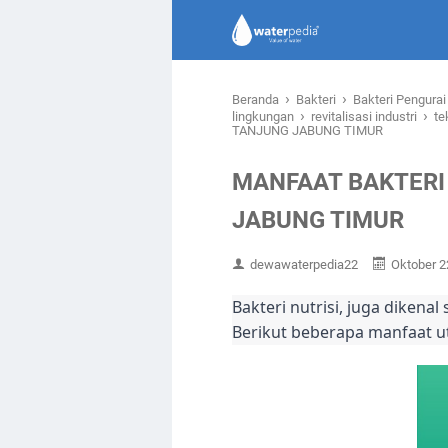
›
›
Beranda
Bakteri
Bakteri Pengura
›
›
lingkungan
revitalisasi industri
te
TANJUNG JABUNG TIMUR
MANFAAT BAKTERI
JABUNG TIMUR
dewawaterpedia22
Oktober 2
Bakteri nutrisi, juga dikena
Berikut beberapa manfaat ut