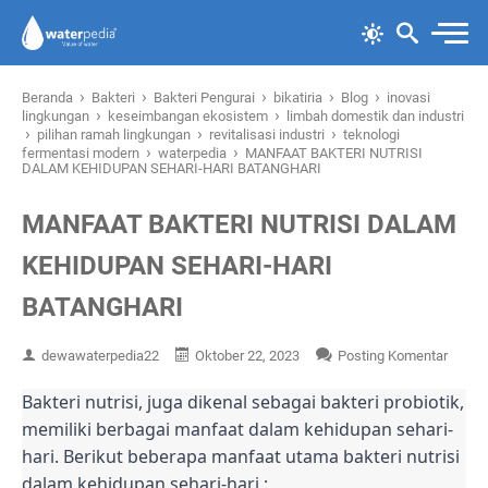
›
›
›
›
›
Beranda
Bakteri
Bakteri Pengurai
bikatiria
Blog
inovasi
›
›
lingkungan
keseimbangan ekosistem
limbah domestik dan industri
›
›
›
pilihan ramah lingkungan
revitalisasi industri
teknologi
›
›
fermentasi modern
waterpedia
MANFAAT BAKTERI NUTRISI
DALAM KEHIDUPAN SEHARI-HARI BATANGHARI
MANFAAT BAKTERI NUTRISI DALAM
KEHIDUPAN SEHARI-HARI
BATANGHARI
dewawaterpedia22
Oktober 22, 2023
Posting Komentar
Bakteri nutrisi, juga dikenal sebagai bakteri probiotik,
memiliki berbagai manfaat dalam kehidupan sehari-
hari. Berikut beberapa manfaat utama bakteri nutrisi
dalam kehidupan sehari-hari :