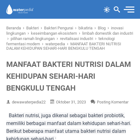
›
›
›
›
›
Beranda
Bakteri
Bakteri Pengurai
bikatiria
Blog
inovasi
›
›
lingkungan
keseimbangan ekosistem
limbah domestik dan industri
›
›
›
pilihan ramah lingkungan
revitalisasi industri
teknologi
›
›
fermentasi modern
waterpedia
MANFAAT BAKTERI NUTRISI
DALAM KEHIDUPAN SEHARI-HARI BENGKULU TENGAH
MANFAAT BAKTERI NUTRISI DALAM
KEHIDUPAN SEHARI-HARI
BENGKULU TENGAH
dewawaterpedia22
Oktober 31, 2023
Posting Komentar
Bakteri nutrisi, juga dikenal sebagai bakteri probiotik,
memiliki berbagai manfaat dalam kehidupan sehari-hari.
Berikut beberapa manfaat utama bakteri nutrisi dalam
kehidupan sehari-hari :