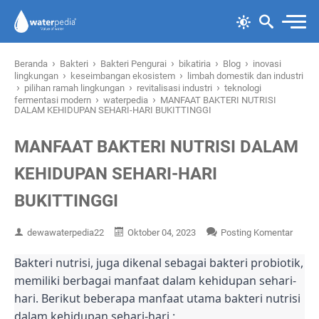
›
›
›
›
›
Beranda
Bakteri
Bakteri Pengurai
bikatiria
Blog
inovasi
›
›
lingkungan
keseimbangan ekosistem
limbah domestik dan industri
›
›
›
pilihan ramah lingkungan
revitalisasi industri
teknologi
›
›
fermentasi modern
waterpedia
MANFAAT BAKTERI NUTRISI
DALAM KEHIDUPAN SEHARI-HARI BUKITTINGGI
MANFAAT BAKTERI NUTRISI DALAM
KEHIDUPAN SEHARI-HARI
BUKITTINGGI
dewawaterpedia22
Oktober 04, 2023
Posting Komentar
Bakteri nutrisi, juga dikenal sebagai bakteri probiotik,
memiliki berbagai manfaat dalam kehidupan sehari-
hari. Berikut beberapa manfaat utama bakteri nutrisi
dalam kehidupan sehari-hari :