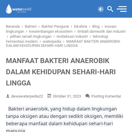
›
›
›
›
›
Beranda
Bakteri
Bakteri Pengurai
bikatiria
Blog
inovasi
›
›
lingkungan
keseimbangan ekosistem
limbah domestik dan industri
›
›
›
pilihan ramah lingkungan
revitalisasi industri
teknologi
›
›
fermentasi modern
waterpedia
MANFAAT BAKTERI ANAEROBIK
DALAM KEHIDUPAN SEHARI-HARI LINGGA
MANFAAT BAKTERI ANAEROBIK
DALAM KEHIDUPAN SEHARI-HARI
LINGGA
dewawaterpedia22
Oktober 31, 2023
Posting Komentar
Bakteri anaerobik, yang hidup dalam lingkungan
tanpa oksigen atau dengan sedikit oksigen, memiliki
beberapa manfaat dalam kehidupan sehari-hari
manusia.