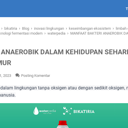
›
›
›
›
›
i
bikatiria
Blog
inovasi lingkungan
keseimbangan ekosistem
limbah 
›
›
knologi fermentasi modern
waterpedia
MANFAAT BAKTERI ANAEROBIK DA
 ANAEROBIK DALAM KEHIDUPAN SEHARI
MUR
1, 2023
Posting Komentar
p dalam lingkungan tanpa oksigen atau dengan sedikit oksigen,
manusia.