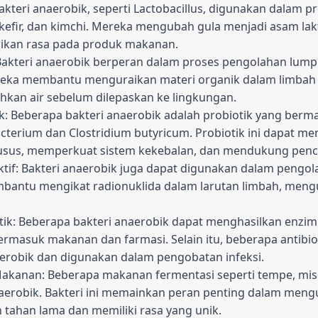
akteri anaerobik, seperti Lactobacillus, digunakan dalam 
kefir, dan kimchi. Mereka mengubah gula menjadi asam lak
kan rasa pada produk makanan.
akteri anaerobik berperan dalam proses pengolahan lumpur 
reka membantu menguraikan materi organik dalam limbah 
kan air sebelum dilepaskan ke lingkungan.
k: Beberapa bakteri anaerobik adalah probiotik yang berm
acterium dan Clostridium butyricum. Probiotik ini dapat 
usus, memperkuat sistem kekebalan, dan mendukung penc
if: Bakteri anaerobik juga dapat digunakan dalam pengola
embantu mengikat radionuklida dalam larutan limbah, men
otik: Beberapa bakteri anaerobik dapat menghasilkan enzi
 termasuk makanan dan farmasi. Selain itu, beberapa antibio
aerobik dan digunakan dalam pengobatan infeksi.
akanan: Beberapa makanan fermentasi seperti tempe, miso
aerobik. Bakteri ini memainkan peran penting dalam men
tahan lama dan memiliki rasa yang unik.