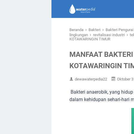
›
›
Beranda
Bakteri
Bakteri Pengura
›
›
lingkungan
revitalisasi industri
te
KOTAWARINGIN TIMUR
MANFAAT BAKTERI
KOTAWARINGIN TI
dewawaterpedia22
Oktober 3
Bakteri anaerobik, yang hidu
dalam kehidupan sehari-hari 