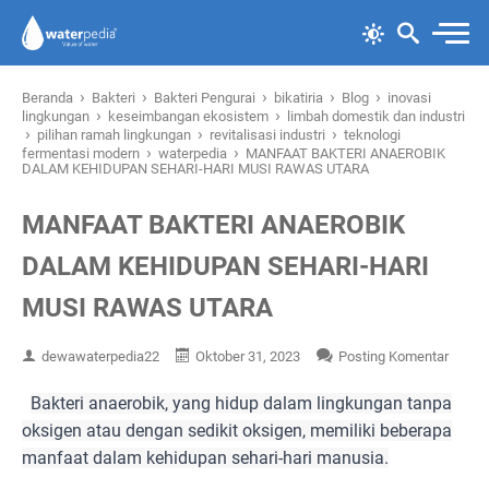
›
›
›
›
›
Beranda
Bakteri
Bakteri Pengurai
bikatiria
Blog
inovasi
›
›
lingkungan
keseimbangan ekosistem
limbah domestik dan industri
›
›
›
pilihan ramah lingkungan
revitalisasi industri
teknologi
›
›
fermentasi modern
waterpedia
MANFAAT BAKTERI ANAEROBIK
DALAM KEHIDUPAN SEHARI-HARI MUSI RAWAS UTARA
MANFAAT BAKTERI ANAEROBIK
DALAM KEHIDUPAN SEHARI-HARI
MUSI RAWAS UTARA
dewawaterpedia22
Oktober 31, 2023
Posting Komentar
Bakteri anaerobik, yang hidup dalam lingkungan tanpa
oksigen atau dengan sedikit oksigen, memiliki beberapa
manfaat dalam kehidupan sehari-hari manusia.