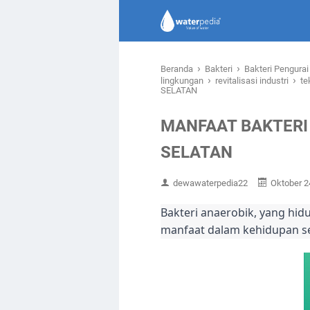
›
›
Beranda
Bakteri
Bakteri Pengura
›
›
lingkungan
revitalisasi industri
te
SELATAN
MANFAAT BAKTERI
SELATAN
dewawaterpedia22
Oktober 2
Bakteri anaerobik, yang hid
manfaat dalam kehidupan se