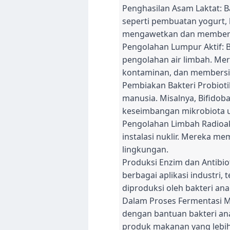
Penghasilan Asam Laktat: B
seperti pembuatan yogurt, 
mengawetkan dan memberi
Pengolahan Lumpur Aktif: B
pengolahan air limbah. Me
kontaminan, dan membersih
Pembiakan Bakteri Probioti
manusia. Misalnya, Bifidob
keseimbangan mikrobiota 
Pengolahan Limbah Radioakt
instalasi nuklir. Mereka m
lingkungan.
Produksi Enzim dan Antibi
berbagai aplikasi industri,
diproduksi oleh bakteri an
Dalam Proses Fermentasi M
dengan bantuan bakteri an
produk makanan yang lebih 