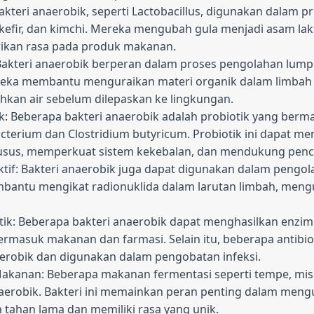
akteri anaerobik, seperti Lactobacillus, digunakan dalam 
kefir, dan kimchi. Mereka mengubah gula menjadi asam lak
kan rasa pada produk makanan.
akteri anaerobik berperan dalam proses pengolahan lumpur 
reka membantu menguraikan materi organik dalam limbah 
kan air sebelum dilepaskan ke lingkungan.
k: Beberapa bakteri anaerobik adalah probiotik yang berm
acterium dan Clostridium butyricum. Probiotik ini dapat 
usus, memperkuat sistem kekebalan, dan mendukung penc
if: Bakteri anaerobik juga dapat digunakan dalam pengola
embantu mengikat radionuklida dalam larutan limbah, men
otik: Beberapa bakteri anaerobik dapat menghasilkan enzi
 termasuk makanan dan farmasi. Selain itu, beberapa antibio
aerobik dan digunakan dalam pengobatan infeksi.
akanan: Beberapa makanan fermentasi seperti tempe, miso
aerobik. Bakteri ini memainkan peran penting dalam men
tahan lama dan memiliki rasa yang unik.