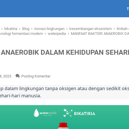
›
›
›
›
›
i
bikatiria
Blog
inovasi lingkungan
keseimbangan ekosistem
limbah 
›
›
knologi fermentasi modern
waterpedia
MANFAAT BAKTERI ANAEROBIK DA
 ANAEROBIK DALAM KEHIDUPAN SEHARI
4, 2023
Posting Komentar
up dalam lingkungan tanpa oksigen atau dengan sedikit ok
hari-hari manusia.