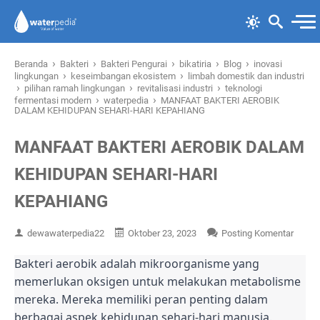
›
›
›
›
›
Beranda
Bakteri
Bakteri Pengurai
bikatiria
Blog
inovasi
›
›
lingkungan
keseimbangan ekosistem
limbah domestik dan industri
›
›
›
pilihan ramah lingkungan
revitalisasi industri
teknologi
›
›
fermentasi modern
waterpedia
MANFAAT BAKTERI AEROBIK
DALAM KEHIDUPAN SEHARI-HARI KEPAHIANG
MANFAAT BAKTERI AEROBIK DALAM
KEHIDUPAN SEHARI-HARI
KEPAHIANG
dewawaterpedia22
Oktober 23, 2023
Posting Komentar
Bakteri aerobik adalah mikroorganisme yang
memerlukan oksigen untuk melakukan metabolisme
mereka. Mereka memiliki peran penting dalam
berbagai aspek kehidupan sehari-hari manusia.