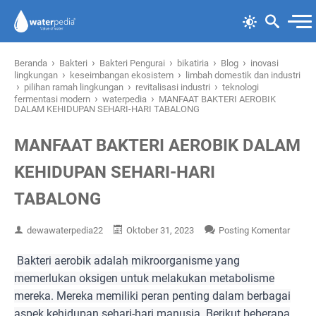
›
›
›
›
›
Beranda
Bakteri
Bakteri Pengurai
bikatiria
Blog
inovasi
›
›
lingkungan
keseimbangan ekosistem
limbah domestik dan industri
›
›
›
pilihan ramah lingkungan
revitalisasi industri
teknologi
›
›
fermentasi modern
waterpedia
MANFAAT BAKTERI AEROBIK
DALAM KEHIDUPAN SEHARI-HARI TABALONG
MANFAAT BAKTERI AEROBIK DALAM
KEHIDUPAN SEHARI-HARI
TABALONG
dewawaterpedia22
Oktober 31, 2023
Posting Komentar
Bakteri aerobik adalah mikroorganisme yang
memerlukan oksigen untuk melakukan metabolisme
mereka. Mereka memiliki peran penting dalam berbagai
aspek kehidupan sehari-hari manusia. Berikut beberapa