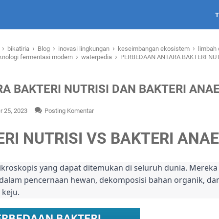
›
›
›
›
›
i
bikatiria
Blog
inovasi lingkungan
keseimbangan ekosistem
limbah 
›
›
knologi fermentasi modern
waterpedia
PERBEDAAN ANTARA BAKTERI NUT
A BAKTERI NUTRISI DAN BAKTERI ANA
 25, 2023
Posting Komentar
RI NUTRISI VS BAKTERI ANA
ikroskopis yang dapat ditemukan di seluruh dunia. Merek
 dalam pencernaan hewan, dekomposisi bahan organik, d
keju.