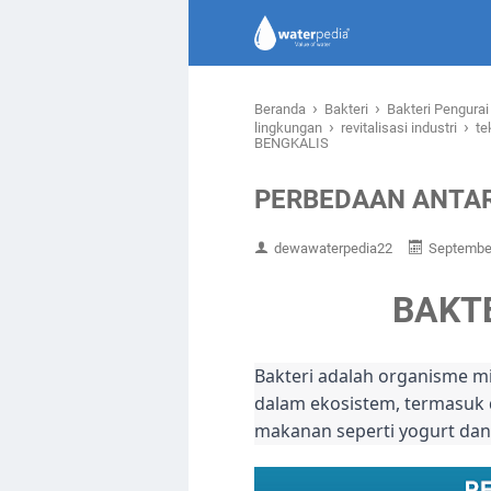
›
›
Beranda
Bakteri
Bakteri Pengura
›
›
lingkungan
revitalisasi industri
te
BENGKALIS
PERBEDAAN ANTAR
dewawaterpedia22
September
BAKTE
Bakteri adalah organisme m
dalam ekosistem, termasuk
makanan seperti yogurt dan 