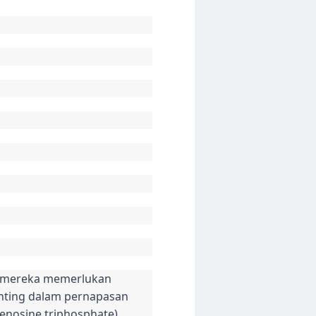
rti mereka memerlukan
nting dalam pernapasan
enosine triphosphate).