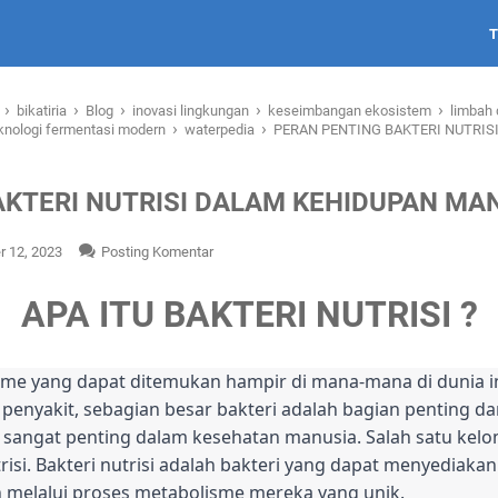
›
›
›
›
›
i
bikatiria
Blog
inovasi lingkungan
keseimbangan ekosistem
limbah 
›
›
knologi fermentasi modern
waterpedia
PERAN PENTING BAKTERI NUTRIS
AKTERI NUTRISI DALAM KEHIDUPAN MA
 12, 2023
Posting Komentar
APA ITU BAKTERI NUTRISI ?
sme yang dapat ditemukan hampir di mana-mana di dunia i
enyakit, sebagian besar bakteri adalah bagian penting dar
 sangat penting dalam kesehatan manusia. Salah satu kelo
risi. Bakteri nutrisi adalah bakteri yang dapat menyediakan
 melalui proses metabolisme mereka yang unik.