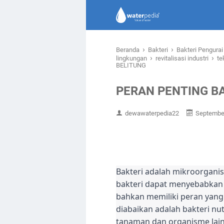
›
›
Beranda
Bakteri
Bakteri Pengura
›
›
lingkungan
revitalisasi industri
te
BELITUNG
PERAN PENTING B
dewawaterpedia22
September
Bakteri adalah mikroorgani
bakteri dapat menyebabkan p
bahkan memiliki peran yang
diabaikan adalah bakteri nut
tanaman dan organisme lain