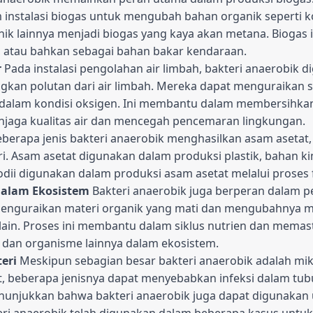
 instalasi biogas untuk mengubah bahan organik seperti 
nik lainnya menjadi biogas yang kaya akan metana. Biogas 
s, atau bahkan sebagai bahan bakar kendaraan.
r
Pada instalasi pengolahan air limbah, bakteri anaerobik 
kan polutan dari air limbah. Mereka dapat menguraikan s
k dalam kondisi oksigen. Ini membantu dalam membersihka
njaga kualitas air dan mencegah pencemaran lingkungan.
berapa jenis bakteri anaerobik menghasilkan asam aseta
ri. Asam asetat digunakan dalam produksi plastik, bahan k
dii digunakan dalam produksi asam asetat melalui proses 
dalam Ekosistem
Bakteri anaerobik juga berperan dalam 
enguraikan materi organik yang mati dan mengubahnya m
ain. Proses ini membantu dalam siklus nutrien dan memast
dan organisme lainnya dalam ekosistem.
eri
Meskipun sebagian besar bakteri anaerobik adalah mi
, beberapa jenisnya dapat menyebabkan infeksi dalam tu
enunjukkan bahwa bakteri anaerobik juga dapat digunakan 
akteri anaerobik telah digunakan dalam beberapa kasus un