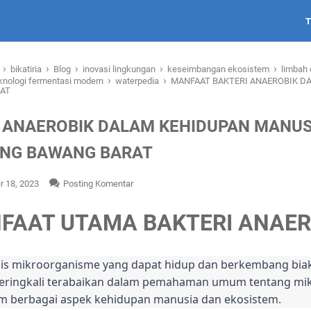
›
›
›
›
›
i
bikatiria
Blog
inovasi lingkungan
keseimbangan ekosistem
limbah 
›
›
knologi fermentasi modern
waterpedia
MANFAAT BAKTERI ANAEROBIK D
AT
 ANAEROBIK DALAM KEHIDUPAN MANUS
ANG BAWANG BARAT
 18, 2023
Posting Komentar
FAAT UTAMA BAKTERI ANAER
enis mikroorganisme yang dapat hidup dan berkembang biak
eringkali terabaikan dalam pemahaman umum tentang mikr
am berbagai aspek kehidupan manusia dan ekosistem.