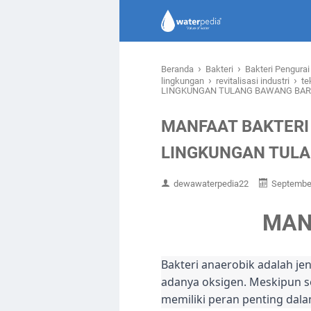
›
›
Beranda
Bakteri
Bakteri Pengura
›
›
lingkungan
revitalisasi industri
te
LINGKUNGAN TULANG BAWANG BAR
MANFAAT BAKTERI
LINGKUNGAN TUL
dewawaterpedia22
September
MAN
Bakteri anaerobik adalah j
adanya oksigen. Meskipun s
memiliki peran penting dal