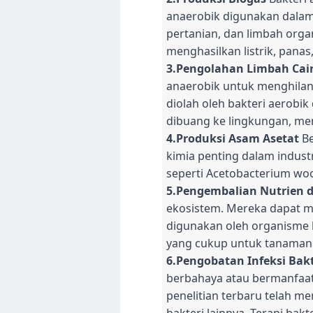
anaerobik digunakan dalam
pertanian, dan limbah orga
menghasilkan listrik, pana
3.Pengolahan Limbah Cai
anaerobik untuk menghilang
diolah oleh bakteri aerobi
dibuang ke lingkungan, me
4.Produksi Asam Asetat
Be
kimia penting dalam indust
seperti Acetobacterium woo
5.Pengembalian Nutrien 
ekosistem. Mereka dapat m
digunakan oleh organisme l
yang cukup untuk tanaman 
6.Pengobatan Infeksi Bakt
berbahaya atau bermanfaat
penelitian terbaru telah m
bakteri lainnya. Terapi b