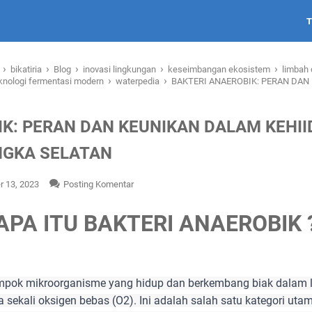
›
›
›
›
›
i
bikatiria
Blog
inovasi lingkungan
keseimbangan ekosistem
limbah 
›
›
knologi fermentasi modern
waterpedia
BAKTERI ANAEROBIK: PERAN DAN
IK: PERAN DAN KEUNIKAN DALAM KEHI
NGKA SELATAN
 13, 2023
Posting Komentar
APA ITU BAKTERI ANAEROBIK 
ompok mikroorganisme yang hidup dan berkembang biak dalam 
a sekali oksigen bebas (O2). Ini adalah salah satu kategori ut