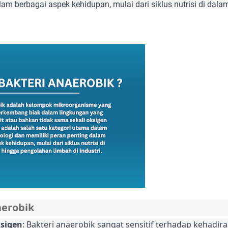
lam berbagai aspek kehidupan, mulai dari siklus nutrisi di da
aerobik
sigen
: Bakteri anaerobik sangat sensitif terhadap kehadir