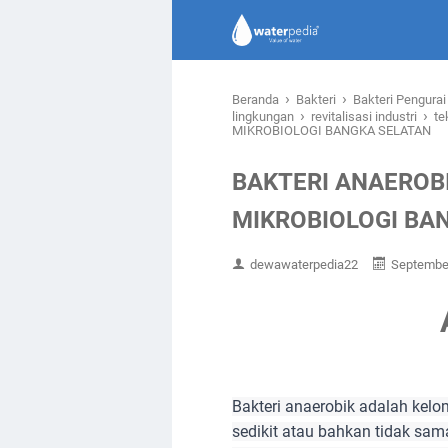
›
›
Beranda
Bakteri
Bakteri Pengura
›
›
lingkungan
revitalisasi industri
te
MIKROBIOLOGI BANGKA SELATAN
BAKTERI ANAEROB
MIKROBIOLOGI BA
dewawaterpedia22
September
Bakteri anaerobik adalah kel
sedikit atau bahkan tidak sam