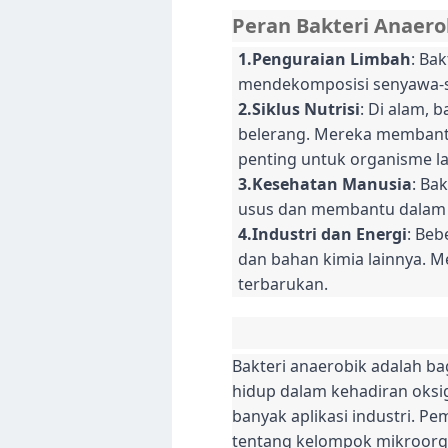
Peran Bakteri Anaero
1.Penguraian Limbah
: Ba
mendekomposisi senyawa-s
2.Siklus Nutrisi
: Di alam, 
belerang. Mereka membant
penting untuk organisme la
3.Kesehatan Manusia
: Ba
usus dan membantu dalam
4.Industri dan Energi
: Beb
dan bahan kimia lainnya. M
terbarukan.
Bakteri anaerobik adalah ba
hidup dalam kehadiran oksig
banyak aplikasi industri. P
tentang kelompok mikroorg